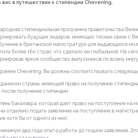
 вас в путешествии к стипендии Chevening.
ародная стипендиальная программа правительства Велико
формировать будущих лидеров, имеющих тесные связи с В
учение в британской магистратуре для выдающихся мол
ила более 160 стран, что сделало ее глобальной. На сег
ормировав яркое сообщество выпускников по всему миру
ограмме Chevening, Вы должны соответствовать следующ
жданином страны, имеющей право на получение стипендии 
а после получения стипендии
пень бакалавра, которая дает право на поступление на 
ы отдельно подать заявление на поступление в магистра
 хотя бы от одного из них).
минимум два года опыта работы до подачи заявления. Эт
жба или стажировка.