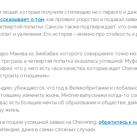
людей, которые получили стипендию не с первого и даже
ссказывает о том
, как проявил упорство и подавал заяв
 четвертой попытки. Самсон также подтверждает, что оч
пыт и увлечения. Его история – именно про стойкость и
.
аро Макива из Зимбабве, которого совершенно точно м
 три раза, а четвертая попытка оказалась успешной. Муфа
ерил, что у него есть «все качества, которые ищет Cheve
 строить отношения».
ендию, убеждаются, что год в Великобритании и глобаль
стоящему изменить жизнь. Многие выпускники когда-то со
у вас есть большие мечты об образовании и обществе, де
у жизнь.
 в подачи успешной заявки на Chevening,
обратитесь к 
ипендии, даже в самых сложных случаях.