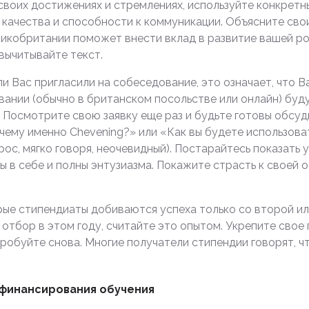
своих достижениях и стремлениях, используйте конкретн
ачества и способности к коммуникации. Объясните свои 
ликобритании поможет внести вклад в развитие вашей ро
вычитывайте текст.
и Вас пригласили на собеседование, это означает, что 
ании (обычно в британском посольстве или онлайн) будут
 Посмотрите свою заявку еще раз и будьте готовы обсуд
ему именно Chevening?» или «Как вы будете использоват
ос, мягко говоря, неочевидный). Постарайтесь показать у
 в себе и полны энтузиазма. Покажите страсть к своей о
рые стипендиаты добиваются успеха только со второй ил
 отбор в этом году, считайте это опытом. Укрепите свое
пробуйте снова. Многие получатели стипендии говорят, ч
 финансирования обучения