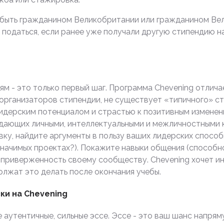
 быть гражданином Великобритании или гражданином Ве
 податься, если ранее уже получали другую стипендию 
м - это только первый шаг. Программа Chevening отлича
организаторов стипендии, не существует «типичного» ст
лидерским потенциалом и страстью к позитивным измене
дающих личными, интеллектуальными и межличностными 
вку, найдите аргументы в пользу ваших лидерских способ
 значимых проектах?). Покажите навыки общения (способн
и приверженность своему сообществу. Chevening хочет и
олжат это делать после окончания учебы.
ки на Chevening
аутентичные, сильные эссе. Эссе - это ваш шанс напря