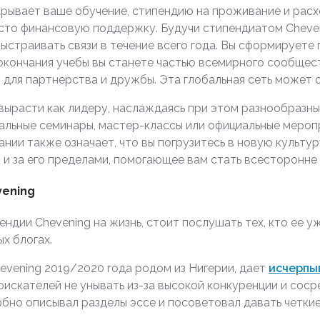
рывает ваше обучение, стипендию на проживание и расхо
сто финансовую поддержку. Будучи стипендиатом Cheveni
выстраивать связи в течение всего года. Вы сформируете
 окончания учебы вы станете частью всемирного сообщес
для партнерства и дружбы. Эта глобальная сеть может 
 вырасти как лидеру, наслаждаясь при этом разнообразн
альные семинары, мастер-классы или официальные мероп
нии также означает, что вы погрузитесь в новую культуру
к и за его пределами, помогающее вам стать всесторонн
vening
ендии Chevening на жизнь, стоит послушать тех, кто ее у
х блогах.
evening 2019/2020 года родом из Нигерии, дает
исчерпы
искателей не унывать из-за высокой конкуренции и сос
обно описывал разделы эссе и посоветовал давать четки