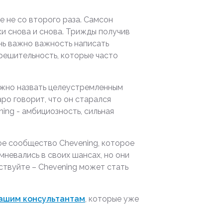
 не со второго раза. Самсон
ки снова и снова. Трижды получив
ень важно важность написать
 решительность, которые часто
ожно назвать целеустремленным
ро говорит, что он старался
ning - амбициозность, сильная
ное сообщество Chevening, которое
мневались в своих шансах, но они
йствуйте – Chevening может стать
нашим консультантам
, которые уже