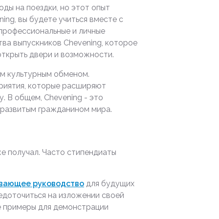
ды на поездки, но этот опыт
ng, вы будете учиться вместе с
 профессиональные и личные
тва выпускников Chevening, которое
открыть двери и возможности.
ым культурным обменом.
риятия, которые расширяют
. В общем, Chevening - это
е развитым гражданином мира.
же получал. Часто стипендиаты
вающее руководство
для будущих
редоточиться на изложении своей
е примеры для демонстрации