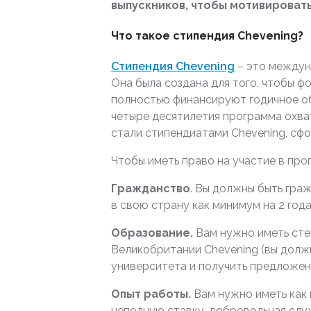
выпускников, чтобы мотивировать
Что такое стипендия Chevening?
Стипендия Chevening
– это междун
Она была создана для того, чтобы 
полностью финансируют годичное об
четыре десятилетия программа охват
стали стипендиатами Chevening, сф
Чтобы иметь право на участие в пр
Гражданство
. Вы должны быть гра
в свою страну как минимум на 2 год
Образование.
Вам нужно иметь сте
Великобритании Chevening (вы должн
университета и получить предложение
Опыт работы.
Вам нужно иметь как 
неполную ставку, добровольная слу