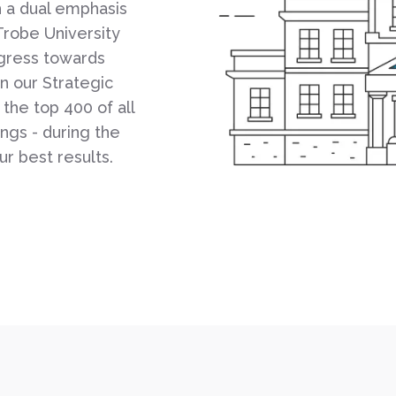
h a dual emphasis
 Trobe University
ogress towards
in our Strategic
the top 400 of all
ings - during the
r best results.