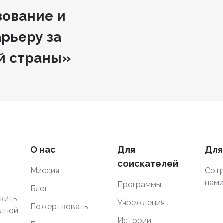
зование и
рьеру за
й страны»
О нас
Для
Для
соискателей
Миссия
Сотр
нам
Программы
Блог
жить
Учреждения
Пожертвовать
одной
Истории