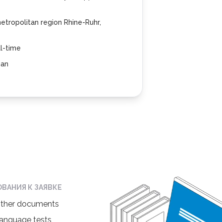
etropolitan region Rhine-Ruhr,
ll-time
man
ОВАНИЯ К ЗАЯВКЕ
ther documents
anguage tests