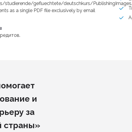
les/studierende/gefluechtete/deutschkurs/PublishingImage
T
s as a single PDF file exclusively by email
A
в
редитов.
помогает
ование и
рьеру за
й страны»