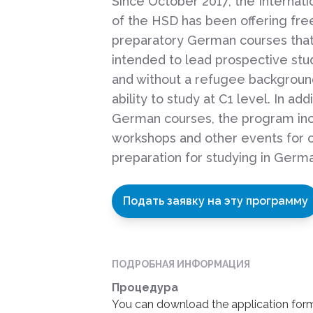
Since October 2017, the Internatio
of the HSD has been offering fre
preparatory German courses that
intended to lead prospective stu
and without a refugee backgroun
ability to study at C1 level. In add
German courses, the program in
workshops and other events for 
preparation for studying in Germ
Подать заявку на эту программу
ПОДРОБНАЯ ИНФОРМАЦИЯ
Процедура
You can download the application form