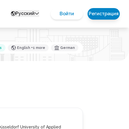
Русский
Войти
Регистрация
s
English +1 more
German
üsseldorf University of Applied