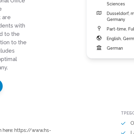
nal Office
Sciences
e
Dusseldorf, m
 are
Germany
dents with
Part-time, Fu
d to the
English, Ger
ition to the
German
cludes
optimal
any.
ТРЕБ
O
 here: https://www.hs-
L