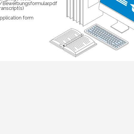
s/Bewerbungsformular.pdf
ranscript(s)
pplication form